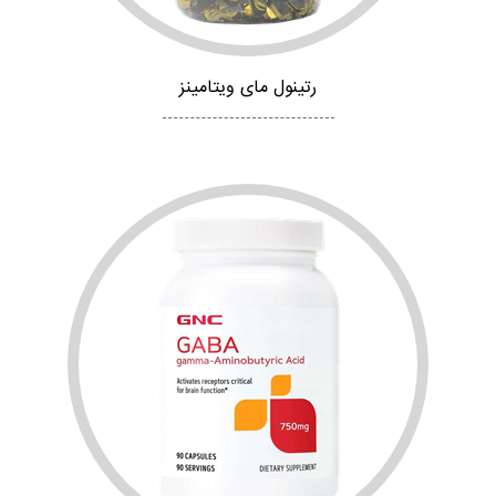
رتینول مای ویتامینز