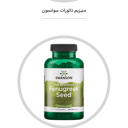
منیزیم تائورات سوانسون