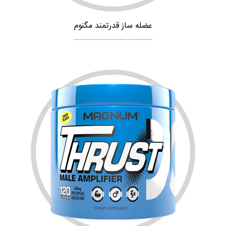
عضله ساز قدرتمند مگنوم