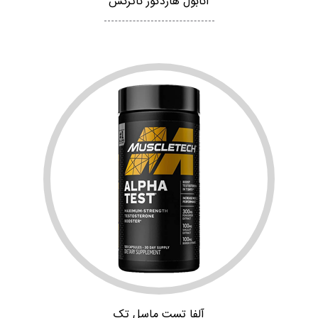
آنابول هاردکور ناترکس
آلفا تست ماسل تک