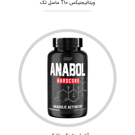
ویتالیجنیکس T10 ماسل تک