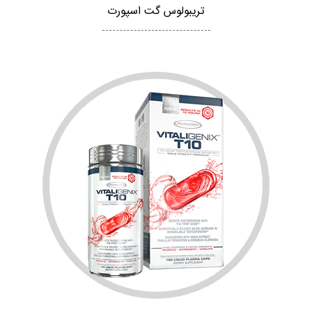
تریبولوس گت اسپورت