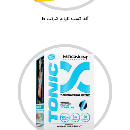
آلفا تست ناپالم شرکت فا