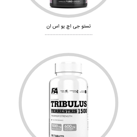
تستو جی اچ یو اس ان