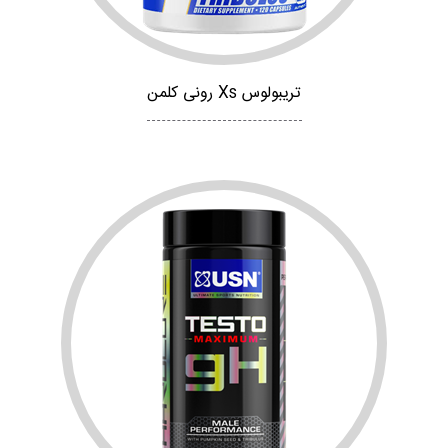
تریبولوس Xs رونی کلمن