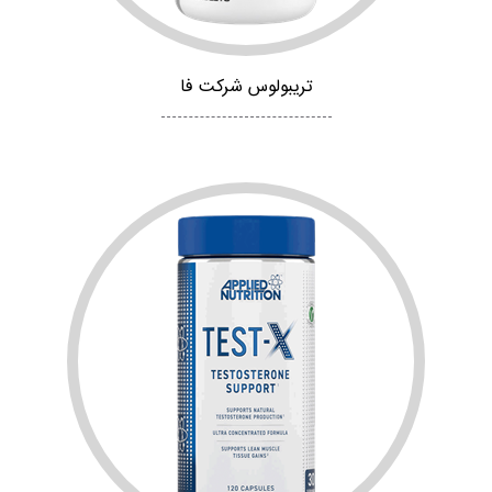
تریبولوس شرکت فا